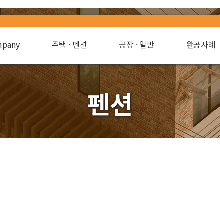
pany
주택 · 펜션
공장 · 일반
완공사례
펜션