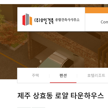
Com
주택
펜션
호텔리조트
제주 상효동 로얄 타운하우스